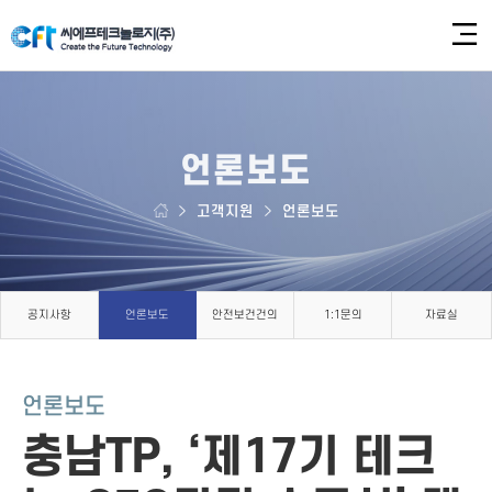
언론보도
고객지원
언론보도
공지사항
언론보도
안전보건건의
1:1문의
자료실
언론보도
충남TP, ‘제17기 테크