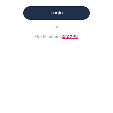
Login
or
Our Members
회원가입