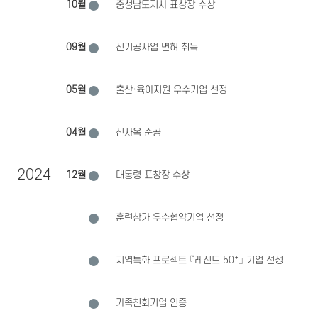
10월
충청남도지사 표창장 수상
09월
전기공사업 면허 취득
05월
출산·육아지원 우수기업 선정
04월
신사옥 준공
2024
12월
대통령 표창장 수상
훈련참가 우수협약기업 선정
지역특화 프로젝트 『레전드 50⁺』 기업 선정
가족친화기업 인증