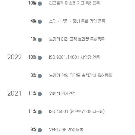
10월
리프트잭 이송용 지그 특허등록
4월
소재・부품 ・장비 특화 기업 등록
1월
노광기 미러 고정 브라켓 특허등록
2022
10월
ISO 9001,14001 사업장 인증
3월
노광기 광의 직각도 측정장치 특허등록
2021
11월
위험성 평가인정
11월
ISO 45001 (안전보건경영시스템)
9월
VENTURE 기업 등록