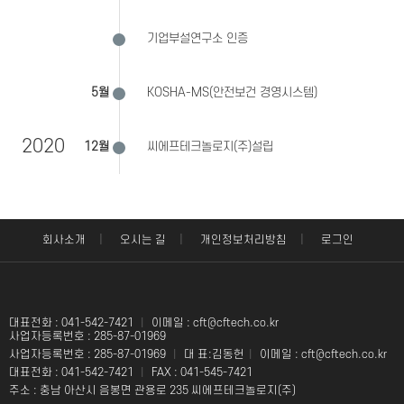
기업부설연구소 인증
5월
KOSHA-MS(안전보건 경영시스템)
2020
12월
씨에프테크놀로지(주)설립
|
|
|
회사소개
오시는 길
개인정보처리방침
로그인
대표전화 : 041-542-7421
|
이메일 : cft@cftech.co.kr
사업자등록번호 : 285-87-01969
사업자등록번호 : 285-87-01969
|
대 표:김동헌
|
이메일 : cft@cftech.co.kr
대표전화 : 041-542-7421
|
FAX : 041-545-7421
주소 : 충남 아산시 음봉면 관용로 235 씨에프테크놀로지(주)