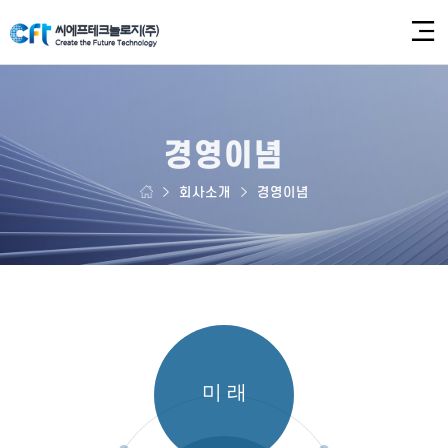
경영이념
회사소개
경영이념
미 래