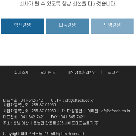
회사가 될 수 있도록 항상 최선을 다하겠습니다.
혁신경영
나눔경영
투명경영
|
|
|
회사소개
오시는 길
개인정보처리방침
로그인
대표전화 : 041-542-7421
|
이메일 : cft@cftech.co.kr
사업자등록번호 : 285-87-01969
사업자등록번호 : 285-87-01969
|
대 표:김동헌
|
이메일 : cft@cftech.co.kr
대표전화 : 041-542-7421
|
FAX : 041-545-7421
주소 : 충남 아산시 음봉면 관용로 235 씨에프테크놀로지(주)
Copyright 씨에프테크놀로지 All Rights Reserved.