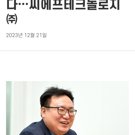
다…씨에프테크놀로지
㈜
2023년 12월 21일