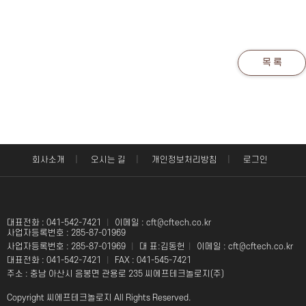
목 록
|
|
|
회사소개
오시는 길
개인정보처리방침
로그인
대표전화 : 041-542-7421
|
이메일 : cft@cftech.co.kr
사업자등록번호 : 285-87-01969
사업자등록번호 : 285-87-01969
|
대 표:김동헌
|
이메일 : cft@cftech.co.kr
대표전화 : 041-542-7421
|
FAX : 041-545-7421
주소 : 충남 아산시 음봉면 관용로 235 씨에프테크놀로지(주)
Copyright 씨에프테크놀로지 All Rights Reserved.